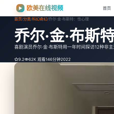
欧美在线视频
▶
首页
首页
/
分类
/
科幻奇幻
/
乔尔·金·布斯特：性心理
乔尔·金·布斯
喜剧演员乔尔·金·布斯特用一年时间探访12种非
9.2
62K 观看
146分钟
2022