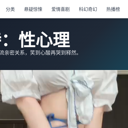
分类
悬疑惊悚
爱情喜剧
科幻奇幻
热播榜
特：性心理
主流亲密关系，笑到心酸再哭到释然。