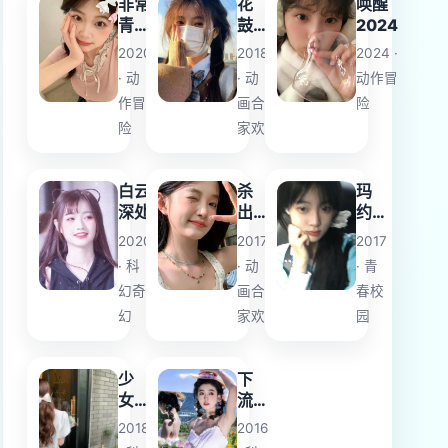
非常
花
唤醒
青春
鼓
2024
期
情
2020
2018
2024 ·
· 动
· 动
动作冒
作冒
画合
险
险
家欢
白云
杀
玛
深处
出
约
集
莉·
2020
2017
2017
中
普
· 科
· 动
· 青
营
莱
幻奇
画合
春校
姆
幻
家欢
园
少
下
女
流
青
祖
2018
2016
春
父