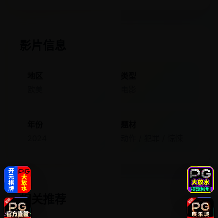
影片信息
地区
类型
欧美
电影
年份
题材
2024
动作 / 犯罪 / 惊悚
相关推荐