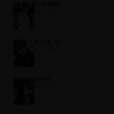
欧也妮·葛朗台
2021 · 剧情家庭
暮光之城：新月
2009 · 青春校园
月升中天
2021 · 犯罪推理