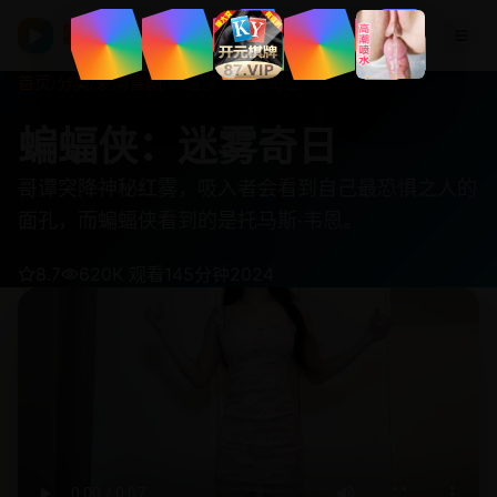
欧美在线视频
▶
首页
/
分类
/
爱情喜剧
/
蝙蝠侠：迷雾奇日
蝙蝠侠：迷雾奇日
哥谭突降神秘红雾，吸入者会看到自己最恐惧之人的
面孔，而蝙蝠侠看到的是托马斯·韦恩。
8.7
620K 观看
145分钟
2024