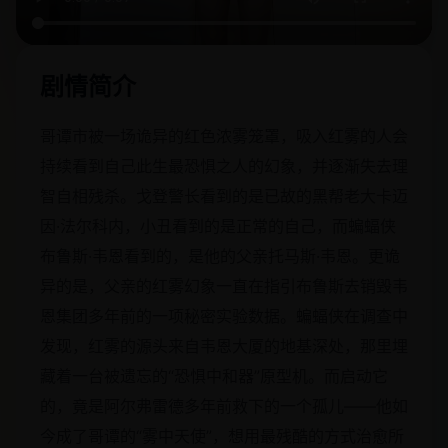
剧情简介
哥谭市被一场诡异的红色浓雾笼罩，吸入红雾的人会
持续看到自己此生最恐惧之人的幻象，并逐渐失去理
智自相残杀。戈登警长看到的是已故的黑帮老大卡迈
因·法尔科内，小丑看到的是正常的自己，而蝙蝠侠
布鲁斯·韦恩看到的，是他的父亲托马斯·韦恩。更诡
异的是，父亲的红雾幻象一直在指引布鲁斯去销毁韦
恩集团多年前的一项秘密实验数据。蝙蝠侠在调查中
发现，红雾的源头来自韦恩大厦的地基深处，那里埋
藏着一台被遗忘的“恐惧中和器”原型机。而启动它
的，竟是阿尔弗雷德多年前救下的一个孤儿——他如
今成了哥谭的“雾中天使”，想用最残酷的方式治愈所