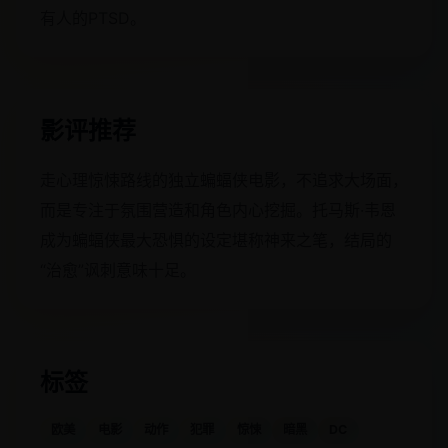
有人的PTSD。
影评推荐
走心理惊悚路线的独立蝙蝠侠电影，不追求大场面，
而是专注于氛围营造和角色内心挖掘。托马斯·韦恩
成为蝙蝠侠最大恐惧的设定堪称神来之笔，结局的
“治愈”讽刺意味十足。
标签
欧美
电影
动作
犯罪
惊悚
暗黑
DC