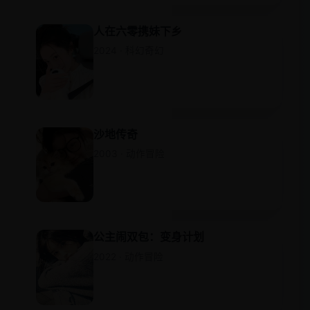
人在六零携妹下乡
2024 · 科幻奇幻
沙地传奇
2003 · 动作冒险
公主闹双包：变身计划
2022 · 动作冒险