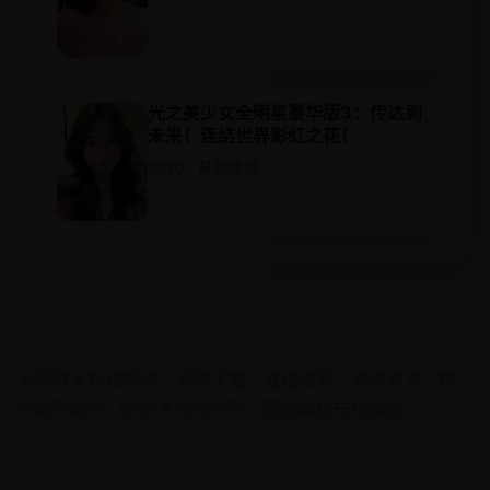
光之美少女全明星豪华版3：传达到
未来！连结世界彩虹之花！
2020 · 悬疑惊悚
欧美在线视频
免费欧美在线视频 - 无需下载，直接观看，省时省力。提
供最新最热门的欧美视频内容，高清画质在线播放
快速导航