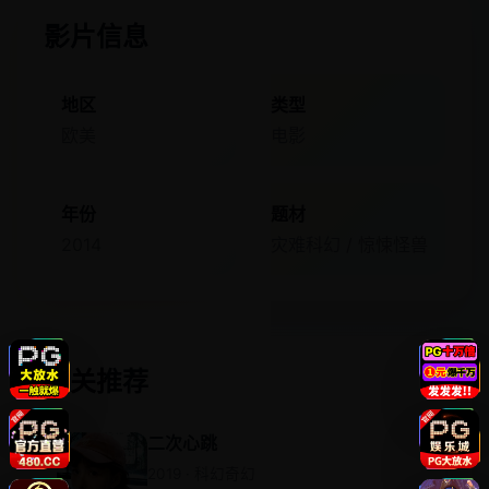
影片信息
地区
类型
欧美
电影
年份
题材
2014
灾难科幻 / 惊悚怪兽
相关推荐
二次心跳
2019 · 科幻奇幻