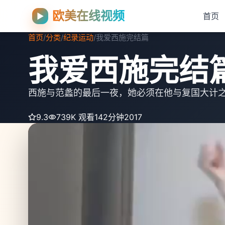
欧美在线视频
▶
首页
首页
/
分类
/
纪录运动
/
我爱西施完结篇
我爱西施完结
西施与范蠡的最后一夜，她必须在他与复国大计
9.3
739K 观看
142分钟
2017