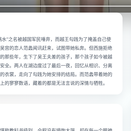
祸水”之名被越国军民唾弃，而越王勾践为了掩盖自己使
吴宫的恋人范蠡闻讯赶来，试图带她私奔。但西施拒绝
的那些年，生下了吴王夫差的孩子，那个孩子如今被越
安全。两人在湖边度过了最后一夜，回忆从相识、分离
的衣裳，走向了勾践为她安排的结局。而范蠡带着她的
上的寥寥数语，藏着的都是无法言说的深情与牺牲。
堪称教科书级别，全程没有嚎啕大哭，却在每一个眼神