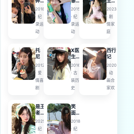
碎
黎
主播
凤
妓
女友
2018
2015
2023
还
院
· 纪
· 纪
· 剧
巢
回
录运
录运
情家
忆
录
动
动
庭
托
X医
西行
尼
生：
记
外科
2012
2016
2020
医生
· 爱
· 古
· 动
大门
情喜
装历
画合
未知
子第
剧
史
家欢
4季
是王
笑
者
面
啊？
欲
2025
2018
第二
魔
· 纪
· 纪
季