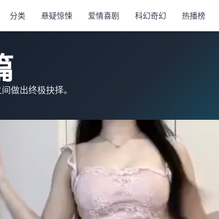
分类
悬疑惊悚
爱情喜剧
科幻奇幻
热播榜
篇
之间做出终极抉择。