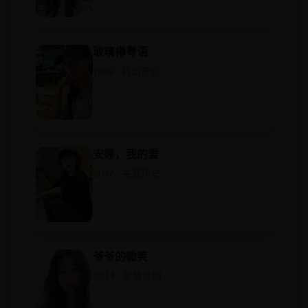
玻璃樽粤语
1999 · 科幻奇幻
安娜，我的爱
2017 · 古装历史
爷爷的微笑
2014 · 爱情喜剧