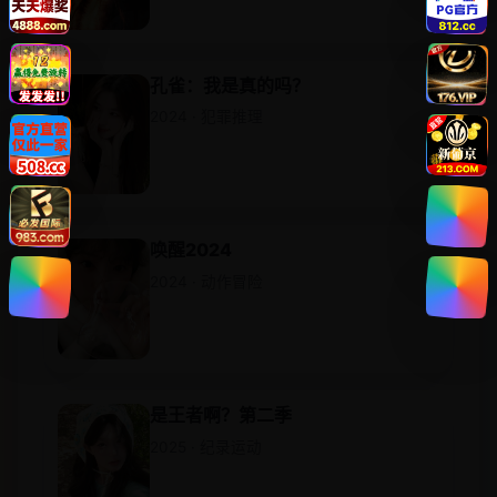
孔雀：我是真的吗？
2024 · 犯罪推理
唤醒2024
2024 · 动作冒险
是王者啊？第二季
2025 · 纪录运动