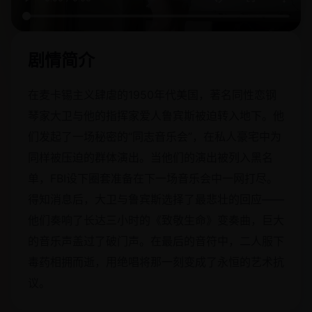
剧情简介
在麦卡锡主义肆虐的1950年代美国，著名同性恋钢
琴家大卫与他的指挥家爱人鲁宾斯被迫转入地下。他
们发起了一场秘密的“同志音乐会”，在私人豪宅中为
同样被压迫的群体演出。当他们的演出被列入黑名
单，FBI设下圈套准备在下一场音乐会中一网打尽。
得知消息后，大卫与鲁宾斯选择了最悲壮的回应——
他们奏响了长达三小时的《致敬生命》变奏曲，巨大
的音乐声盖过了破门声。在最后的音符中，二人服下
毒药相拥而逝，用绝唱将那一刻变成了永恒的艺术抗
议。