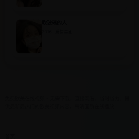
吹玻璃的人
2016 · 爱情喜剧
欧美在线视频
免费欧美在线视频 - 无需下载，直接观看，省时省力。提
供最新最热门的欧美视频内容，高清画质在线播放
快速导航
首页