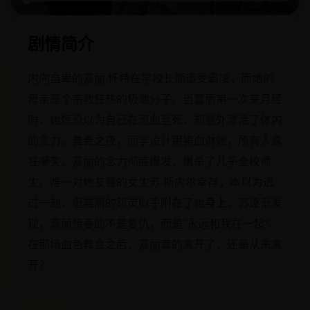
剧情简介
内向自卑的嘉丽·怀特在学校长期遭受霸凌，而她的
母亲是个宗教狂热的极端分子。当嘉丽第一次来月经
时，她惊恐以为自己在流血至死，却意外激活了体内
的念力。舞会之夜，同学设计用猪血淋她，所有人疯
狂嘲笑。嘉丽的念力彻底爆发，屠杀了几乎全校师
生。唯一对她友善的女生苏·斯内尔幸存，本以为逃
过一劫，但嘉丽的怨灵似乎附在了她身上。苏逐渐发
现，嘉丽想要的不是复仇，而是“永远和我在一起”。
在那场血色舞会之后，嘉丽真的离开了，还是从未离
开？