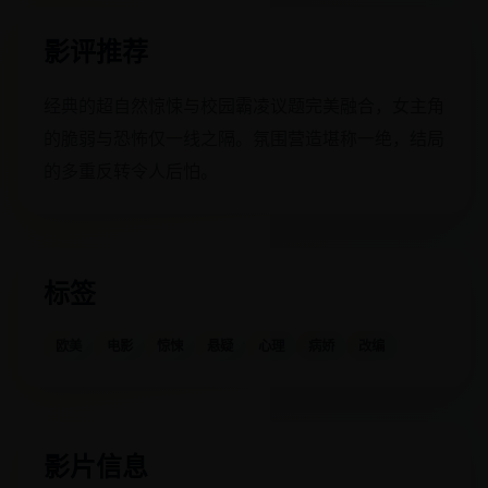
影评推荐
经典的超自然惊悚与校园霸凌议题完美融合，女主角
的脆弱与恐怖仅一线之隔。氛围营造堪称一绝，结局
的多重反转令人后怕。
标签
欧美
电影
惊悚
悬疑
心理
病娇
改编
影片信息