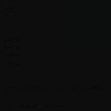
分类浏览
热播榜
搜索
热门频道
悬疑惊悚
动作冒险
科幻奇幻
犯罪推理
观影体验
清晰分类、流畅播放、移动端适配，轻松发现感兴趣的影
片。
© 2026 欧美在线视频. All rights reserved.