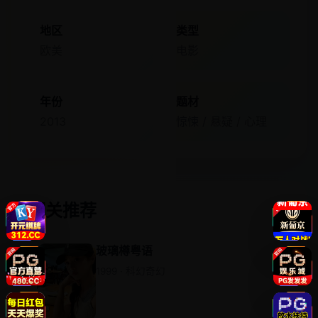
地区
类型
欧美
电影
年份
题材
2013
惊悚 / 悬疑 / 心理
相关推荐
玻璃樽粤语
1999 · 科幻奇幻