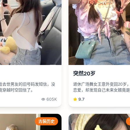
突然20岁
给去世男友的旧号码发短信，没
退休广场舞女王意外变回20岁
竟穿越时空回信了。
恋爱，却发现自己未来女婿竟是
恋对象。
605K
9.7
古装历史