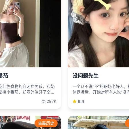
番茄
没问题先生
吃红色食物的自闭症男孩，和奶
一个从不说“不”的职场老好人，
樱桃小番茄，却意外治好了全家
体霸凌后，开始对所有人说“没问
后默默报复。
297K
9.4
古装历史