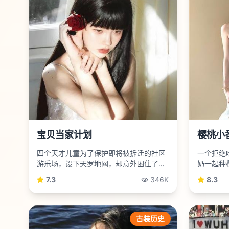
宝贝当家计划
樱桃小
四个天才儿童为了保护即将被拆迁的社区
一个拒绝
游乐场，设下天罗地网，却意外困住了一
奶一起种
名FBI卧底。
的心病。
7.3
346K
8.3
古装历史