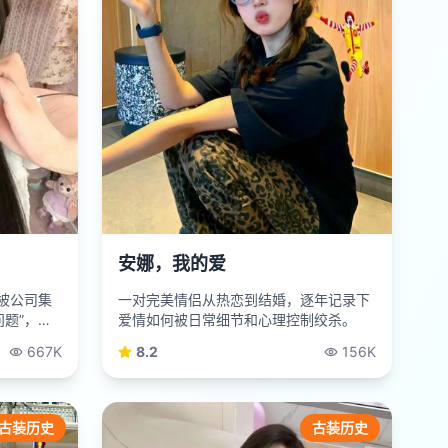
安娜，我的爱
被公司集
一对完美情侣从热恋到结婚，逐年记录下
题”，然
爱情如何被日常细节和心理控制绞杀。
667K
8.2
156K
古装历史
古装历史