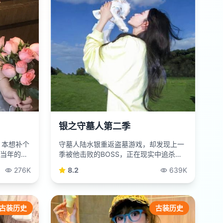
银之守墓人第二季
，本想补个
守墓人陆水银重返盗墓游戏，却发现上一
当年的暗
季被他击败的BOSS，正在现实中追杀玩
家。
276K
8.2
639K
古装历史
古装历史