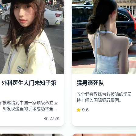
：外科医生大门未知子第
猛男滚死队
五个健身教练为救被骗的学员，
特工闯入国际犯罪集团。
子被邀请到中国一家顶级私立医
，却发现这里的手术成功率全靠
9.6
”。
272K