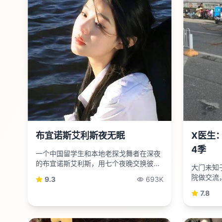
布宜诺斯艾利斯夜无眠
X医生
4季
一个中国留学生和本地老探戈舞者在深夜
的布宜诺斯艾利斯，用七个夜晚交换彼此
大门未知
的秘密。
院做交流
9.3
693K
“挑选病人
7.8