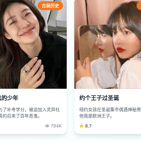
古装历史
鬼的少年
约个王子过圣诞
为了补考学分，被迫加入灵异社
纽约女孩在圣诞集市偶遇神秘男
真的召来了百年恶鬼。
他竟是欧洲王子。
794K
8.7