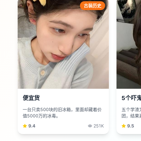
古装历史
便宜货
5个吓
一台只卖500块的旧冰箱，里面却藏着价
五个学渣
值5000万的冰毒。
团，结果
9.4
251K
9.5