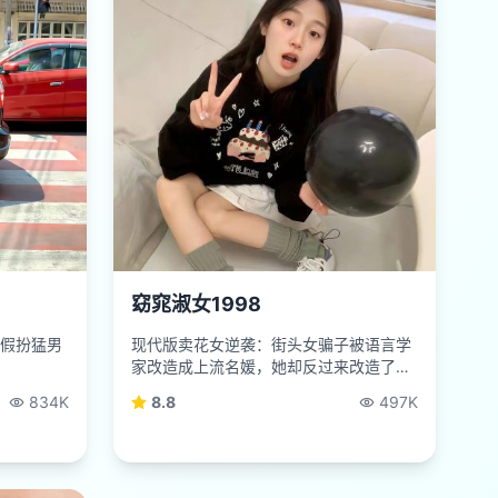
窈窕淑女1998
假扮猛男
现代版卖花女逆袭：街头女骗子被语言学
家改造成上流名媛，她却反过来改造了
他。
834K
8.8
497K