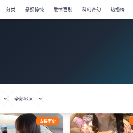
分类
悬疑惊悚
爱情喜剧
科幻奇幻
热播榜
古装历史