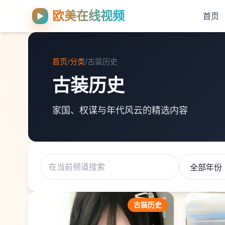
欧美在线视频
▶
首页
首页
/
分类
/
古装历史
古装历史
家国、权谋与年代风云的精选内容
古装历史