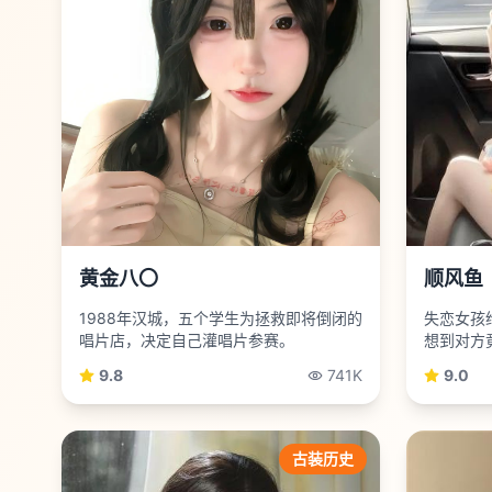
黄金八〇
顺风鱼
1988年汉城，五个学生为拯救即将倒闭的
失恋女孩
唱片店，决定自己灌唱片参赛。
想到对方
9.8
741K
9.0
古装历史