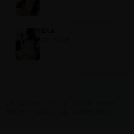
顺风鱼
2011 · 古装历史
欧美在线视频
免费欧美在线视频 - 无需下载，直接观看，省时省力。提
供最新最热门的欧美视频内容，高清画质在线播放
快速导航