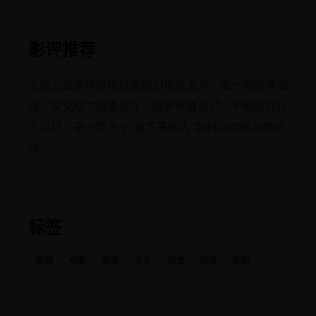
影评推荐
王家卫式美学嫁接拉美魔幻现实主义，每一帧都像油
画。探戈成为叙事语言，脚步代替台词。不煽情却让
人泪目，是一部关于“留下来的人”如何与时间共处的
诗。
标签
欧美
电影
爱情
文艺
探戈
异国
失眠