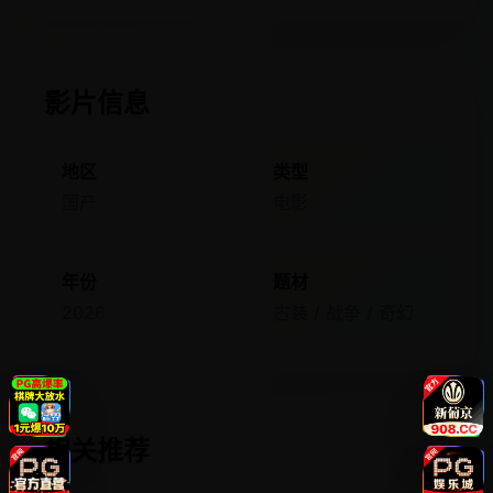
影片信息
地区
类型
国产
电影
年份
题材
2026
古装 / 战争 / 奇幻
相关推荐