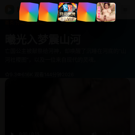
欧美在线视频
▶
首页
/
分类
/
爱情喜剧
/
曦光入梦震山河
曦光入梦震山河
亡国公主被献祭给河神，却唤醒了沉睡在河底的“山
河社稷图”，以及一位来自现代的灵魂。
9.3
616K 观看
144分钟
2026