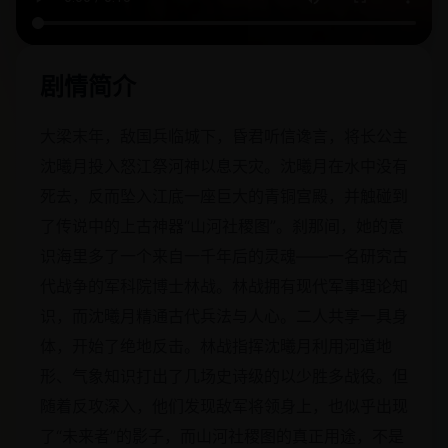
剧情简介
大梁末年，敌国兵临城下，昏君听信谗言，将长公主
沈曦月投入怒江祭河神以息天灾。沈曦月在水中没有
死去，反而坠入江底一座巨大的青铜宫殿，并触碰到
了传说中的上古神器“山河社稷图”。刹那间，她的意
识海里多了一个来自一千年后的灵魂——一名研究古
代战争的军科院博士林战。林战拥有现代军事理论知
识，而沈曦月精通古代兵法与人心。二人共享一具身
体，开始了绝地反击。林战指挥沈曦月利用河道地
形、气象知识打出了几场史诗级的以少胜多战役。但
随着反攻深入，他们发现敌军将领身上，也似乎出现
了“未来者”的影子，而山河社稷图的真正用途，不是