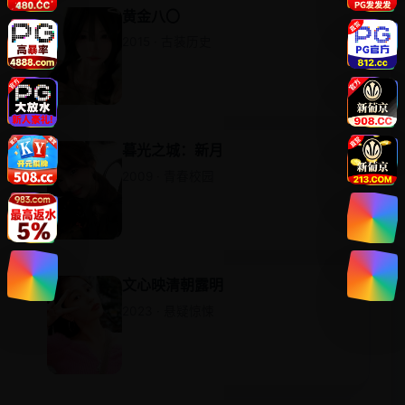
黄金八〇
2015 · 古装历史
暮光之城：新月
2009 · 青春校园
文心映清朝露明
2023 · 悬疑惊悚