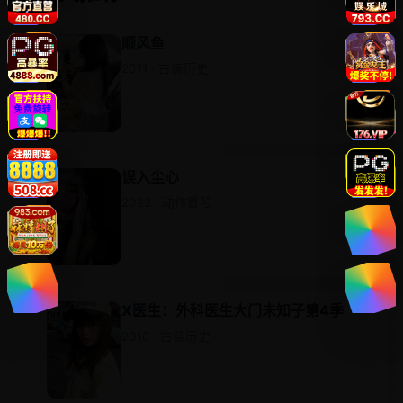
顺风鱼
2011 · 古装历史
误入尘心
2022 · 动作冒险
X医生：外科医生大门未知子第4季
2016 · 古装历史