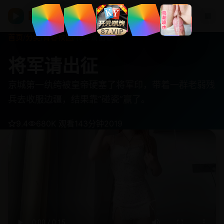
欧美在线视频
▶
首页
/
分类
/
青春校园
/
将军请出征
将军请出征
京城第一纨绔被皇帝硬塞了将军印，带着一群老弱残
兵去收服边疆，结果靠“碰瓷”赢了。
9.4
680K 观看
143分钟
2019