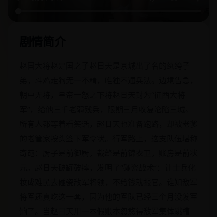
剧情简介
赵国大将赵定国之子赵日天是京城出了名的纨绔子
弟，斗鸡走狗无一不精，唯独不通兵法。边境告急，
朝中无将，皇帝一怒之下将赵日天封为“征西大将
军”，给他三千老弱残兵，限期三月收复沦陷三城。
所有人都等着看笑话，赵日天也准备跑路，却被老爹
的老管家按头签下军令状。行军路上，这支队伍堪称
奇葩：厨子是前御厨，裁缝是前锦衣卫，账房是前状
元。赵日天破罐破摔，发明了“碰瓷战术”：让士兵化
妆成难民去碰瓷敌军将领，不给钱就报官。谁知敌军
将军还真吃这一套，因为他的军队已经三个月没发军
饷了。当赵日天用一本假账本忽悠得敌军集体跳槽