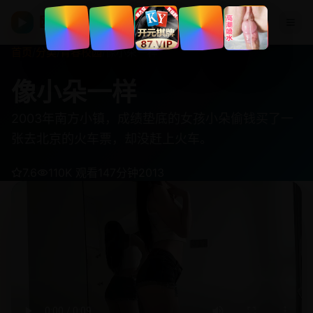
欧美在线视频
▶
首页
/
分类
/
青春校园
/
像小朵一样
像小朵一样
2003年南方小镇，成绩垫底的女孩小朵偷钱买了一
张去北京的火车票，却没赶上火车。
7.6
110K 观看
147分钟
2013