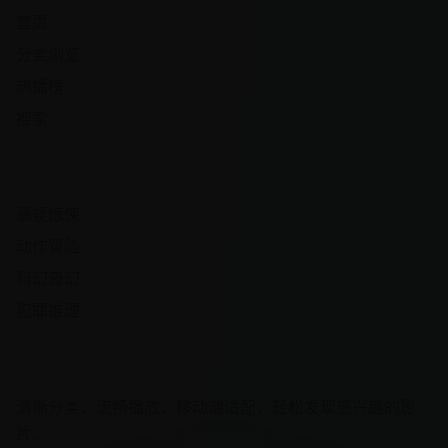
首页
分类浏览
热播榜
搜索
热门频道
悬疑惊悚
动作冒险
科幻奇幻
犯罪推理
观影体验
清晰分类、流畅播放、移动端适配，轻松发现感兴趣的影
片。