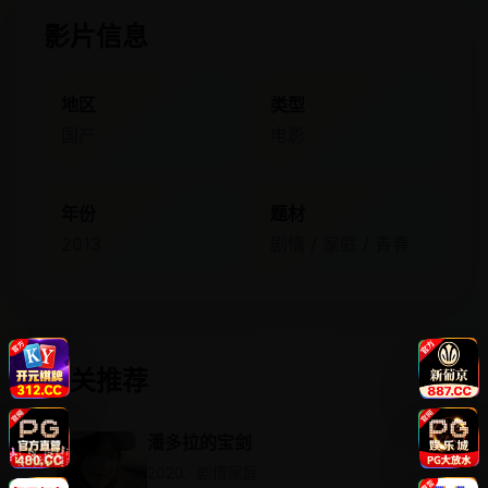
影片信息
地区
类型
国产
电影
年份
题材
2013
剧情 / 家庭 / 青春
相关推荐
潘多拉的宝剑
2020 · 剧情家庭