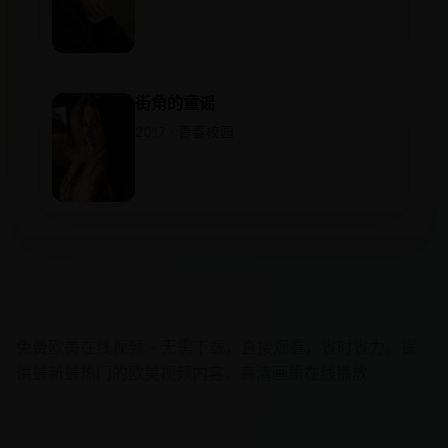
街角的童谣
2017 · 青春校园
欧美在线视频
免费欧美在线视频 - 无需下载，直接观看，省时省力。提
供最新最热门的欧美视频内容，高清画质在线播放
快速导航