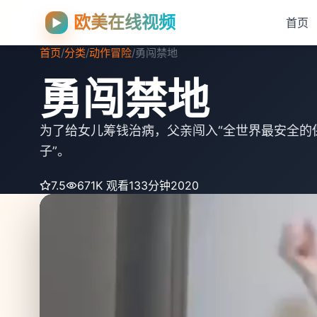
欧美在线视频
▶
首页
首页
/
分类
/
动作冒险
/
勇闯禁地
勇闯禁地
为了给女儿筹钱治病，父亲闯入“全世界最安全的
子”。
7.5
671K 观看
133分钟
2020