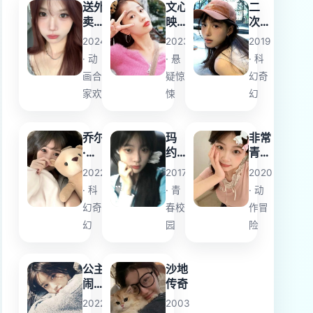
送外
文心
二
卖而
映清
次
已美
朝露
心
2024
2023
2019
女总
明
跳
· 动
· 悬
· 科
裁赖
画合
疑惊
幻奇
上我
家欢
悚
幻
乔尔
玛
非常
·金·
约
青春
布斯
莉·
期
2022
2017
2020
特：
普
· 科
· 青
· 动
性心
莱
幻奇
春校
作冒
理
姆
幻
园
险
公主
沙地
闹双
传奇
包：
2022
2003
变身