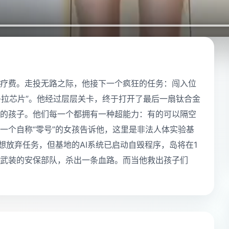
疗费。走投无路之际，他接下一个疯狂的任务：闯入位
多拉芯片”。他经过层层关卡，终于打开了最后一扇钛合金
的孩子。他们每一个都拥有一种超能力：有的可以隔空
一个自称“零号”的女孩告诉他，这里是非法人体实验基
想放弃任务，但基地的AI系统已启动自毁程序，岛将在1
武装的安保部队，杀出一条血路。而当他救出孩子们