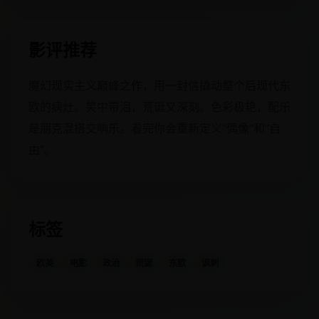
影评推荐
魔幻现实主义巅峰之作，用一封信撬动整个后现代东
欧的病灶。笑中带泪，荒诞又深刻。色彩极艳，配乐
是朋克混搭交响乐。看完你会重新定义“偶像”和“自
由”。
标签
欧美
电影
政治
荒诞
东欧
讽刺