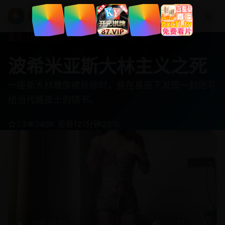
欧美在线视频
▶
首页
/
分类
/
纪录运动
/
波希米亚斯大林主义之死
波希米亚斯大林主义之死
一座斯大林雕像被拆除时，竟在基座下发现一封他写
给当代嬉皮士的情书。
7.3
348K 观看
121分钟
2018