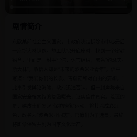
剧情简介
东欧某前社会主义国家，市政府决定拆除市中心最后
一座斯大林铜像。施工队挖开底座时，找到一个密封
铅盒，里面是一封手写信，语言缠绵，署名“约瑟夫·
斯大林”，收信人却是“未来的波希米亚青年”。信中
写道：“我爱你们的长发、毒蘑菇和对自由的妄想。”
此事引发舆论海啸。政府迅速否认，但一封声称来自
国家安全档案馆的复函曝光，证实信件真实。荒诞的
是，嬉皮士们发起“保护雕像”运动，将其涂成彩虹
色，改名为“波希米亚同志”。官僚们为了选票，最终
将雕像保留并列为国家文化遗产。