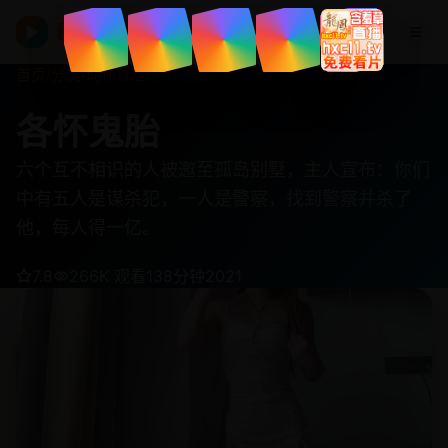
欧美在线视频
▶
首页
/
分类
/
动作冒险
/
各怀鬼胎
各怀鬼胎
六个互不相识的人被邀至孤岛别墅，主人宣布：你们
中有五人是谋杀犯，一人是警察，找到警察并杀了
他，每人得一亿。
7.8
266K 观看
138分钟
2021