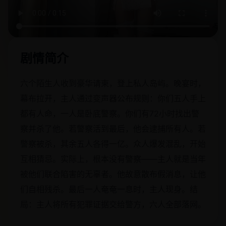
剧情简介
六个陌生人收到豪华请柬，登上私人岛屿。晚宴时，
幕布拉开，主人通过变声器公布规则：你们五人手上
都有人命，一人是卧底警察。你们有72小时找出警
察并杀了他。若警察活到最后，他会逮捕所有人。若
警察被杀，其余五人各得一亿。众人爆发混乱，开始
互相猜忌。实际上，根本没有警察——主人就是当年
被他们联合陷害的无辜者。他故意散布假消息，让他
们自相残杀。最后一人奄奄一息时，主人现身。结
局：主人将所有犯罪证据交给警方，六人全部落网。