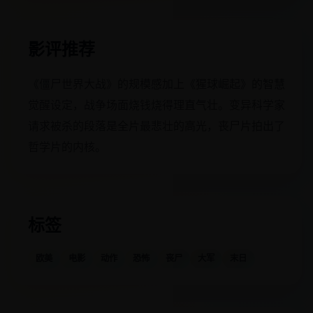
影评推荐
《僵尸世界大战》的规模感加上《猩球崛起》的智慧
觉醒设定，战争场面烧钱烧得理直气壮。变异科学家
请求被杀的段落是全片最悲壮的高光，丧尸片拍出了
哲学片的内核。
标签
欧美
电影
动作
恐怖
丧尸
大军
末日