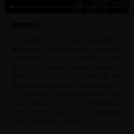
剧情简介
丧尸病毒爆发三年，人类退守阿拉斯加军事基地。侦
察机传回画面：美国中西部沙漠出现一个由超过五十
万活尸组成的“迁徙大军”，它们不攻击彼此，甚至出
现了“分工”——前排肉盾、中间运输（扛着物资）、
后排护卫。将军决定在它们抵达人口密集区前，用最
后三辆艾布拉姆斯坦克和两个步兵连发起自杀式进
攻。但交火后发现，活尸大军的“指挥中心”是一个变
异成巨大肉瘤的原CDC科学家，它的神经触角连接
着所有活尸，而且它正在尝试……写字。那行歪扭的
血字是：“我不是丧尸，我是解药。”