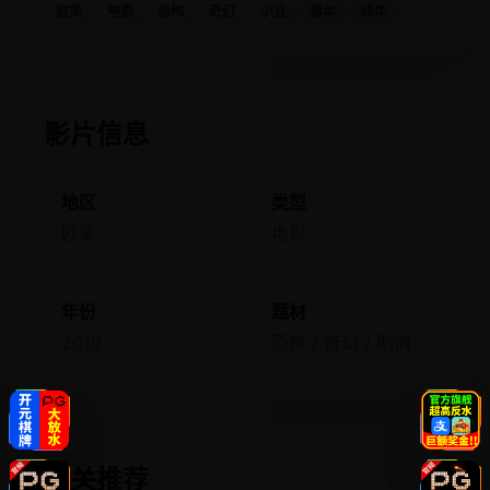
欧美
电影
恐怖
奇幻
小丑
童年
成年
影片信息
地区
类型
欧美
电影
年份
题材
2019
恐怖 / 奇幻 / 剧情
相关推荐