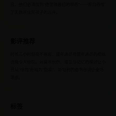
丑，他们必须找到“德里镇最初的罪恶”——那口吞噬
了无数原住民孩子的古井。
影评推荐
时长三小时但毫不拖沓，成年演员与童年演员的相似
选角令人惊叹。对童年创伤、遗忘与记忆的探讨让小
丑从“怪物”升格为“隐喻”。斯坦利的遗书台词让全场
泪崩。
标签