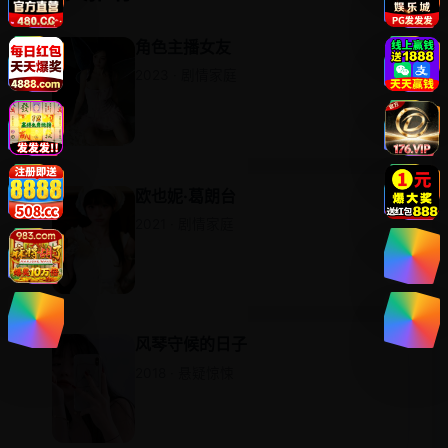
角色主播女友
2023 · 剧情家庭
欧也妮·葛朗台
2021 · 剧情家庭
风琴守候的日子
2018 · 悬疑惊悚