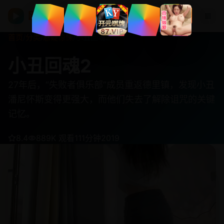
欧美在线视频
▶
首页
/
分类
/
悬疑惊悚
/
小丑回魂2
小丑回魂2
27年后，“失败者俱乐部”成员重返德里镇，发现小丑
潘尼怀斯变得更强大，而他们失去了解除诅咒的关键
记忆。
8.4
889K 观看
111分钟
2019