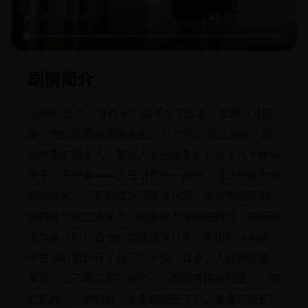
剧情简介
1989年击败小丑的七个孩子立下血誓：如果小丑回
来，他们必须重返德里镇。27年后，迈克是唯一留
在德里的那个人，其他人早已搬离并忘记了几乎所有
关于小丑的事——这是诅咒的一部分。当比尔成为畅
销书作家、贝弗莉成为顶级设计师、本成为建筑师、
瑞奇成为脱口秀演员、埃迪成为风险管理师、斯坦利
成为会计时，迈克的电话依次打来。斯坦利没有接，
他在浴缸里割开了自己的手腕。其余六人回到德里，
发现小丑不再只是吓唬孩子，而是直接操控整个小镇
的影视，让他们对儿童失踪视而不见。要真正杀死小