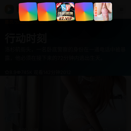
欧美在线视频
▶
首页
/
分类
/
纪录运动
/
行动时刻
行动时刻
洛杉矶街头，一名卧底警察的身份在一通电话中被暴
露，他必须在接下来的72分钟内逃出生天。
8.9
745K 观看
142分钟
2012