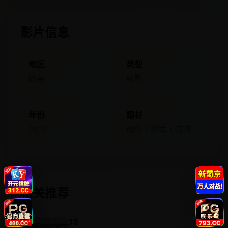
影片信息
地区
类型
欧美
电影
年份
题材
2012
动作 / 犯罪 / 惊悚
相关推荐
13