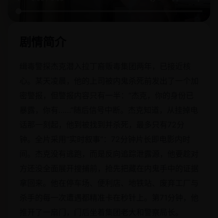
剧情简介
缉毒警探杰克潜入拉丁裔贩毒集团两年，已接近核
心。某天凌晨，他的上司被内鬼杀死前发出了一个加
密警报，但警报内容只有一半：“杰克，你的身份已
暴露，你有……”随后信号中断。杰克知道，从挂掉电
话那一刻起，他到被找到并杀死，最多只有72分
钟。全片采用“实时叙事”：72分钟片长即电影内时
间。杰克没有逃跑，而是反向追踪泄露源，他要趁对
方还没全面展开搜捕前，抢先把藏在内鬼手中的证据
拿回来。他在停车场、便利店、地铁站、废弃工厂与
杀手的每一次遭遇都精准卡在秒针上。第71分钟，他
推开了一扇门，门后坐着集团老大和警察局长。