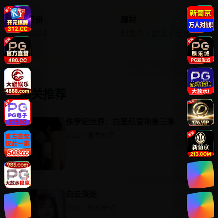
年份
题材
2024
纪录片 / 励志 / 社会
相关推荐
侏罗纪世界：白垩纪营地第三季
2022 · 青春校园
白云深处
2020 · 科幻奇幻