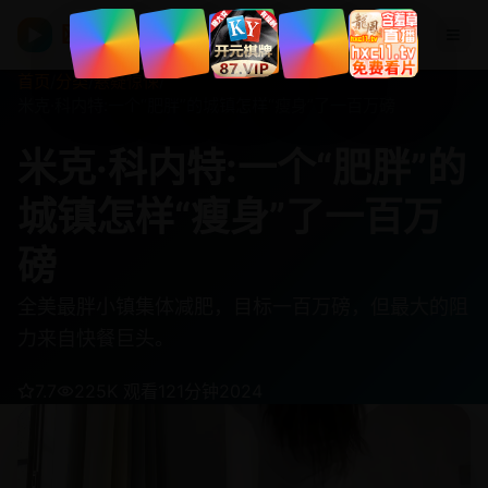
欧美在线视频
▶
首页
/
分类
/
悬疑惊悚
/
米克·科内特:一个“肥胖”的城镇怎样“瘦身”了一百万磅
米克·科内特:一个“肥胖”的
城镇怎样“瘦身”了一百万
磅
全美最胖小镇集体减肥，目标一百万磅，但最大的阻
力来自快餐巨头。
7.7
225K 观看
121分钟
2024