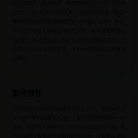
们自发成立了健身社团、健康厨房互换计划，甚至推
翻了镇上的“最美味汉堡大赛”。然而好景不长，美国
最大的快餐连锁集团觉察到这个小镇的“异常”，他们
派来公关专家和律师，用免费汉堡、金钱诱惑和舆论
战试图瓦解这场运动。米克和他的邻居们必须与一个
价值千亿的资本巨兽对抗，守护他们刚刚找回的健康
和尊严。
影评推荐
这部纪录片风格的作品真实得令人揪心，主角米克身
上有种朴素的英雄主义光芒。影片对资本的批判一针
见血，快餐巨头使用的公关手段与现实如出一辙。最
后全镇居民集体走上体重秤的那场戏，不煽情却震撼