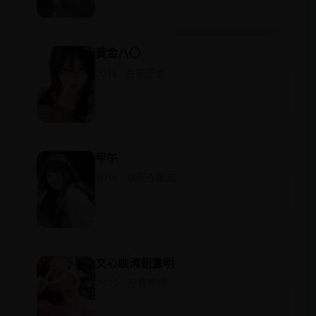
黄金八〇
2015 · 古装历史
甲午
2014 · 动画合家欢
文心映清朝露明
2023 · 悬疑惊悚