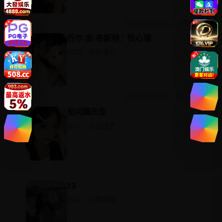
乔尔·金·布斯特：性心理
2022 · 科幻奇幻
没问题先生
2017 · 古装历史
13
2016 · 犯罪推理