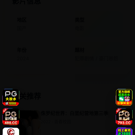
影片信息
地区
类型
国产
电影
年份
题材
2024
犯罪剧情 / 豪门恩怨
相关推荐
侏罗纪世界：白垩纪营地第三季
2022 · 青春校园