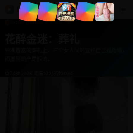
欧美在线视频
▶
首页
/
分类
/
悬疑惊悚
/
花醉金迷：葬礼
花醉金迷：葬礼
亚洲首富的葬礼上，三个女人同时宣称自己是遗孀，
而那笔遗产是假的。
7.4
522K 观看
102分钟
2024