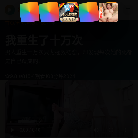
欧美在线视频
▶
首页
/
分类
/
悬疑惊悚
/
我重生了十万次
我重生了十万次
男人重生十万次只为拯救初恋，却发现每次她的死都
是自己造成的。
9.8
815K 观看
103分钟
2024