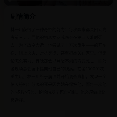
剧情简介
林一川获得了一种奇怪的能力：每次醒来都会回到高
考前三天，而他的初恋女友苏晚会在第四天准时死
去。为了改变命运，他尝试了十万次重生——躲开车
祸、阻止火灾、对抗歹徒、甚至把她关在家里。但无
论怎么努力，苏晚都会以意想不到的方式死亡，而死
者现场总会留下指向他自己的线索。在第100001次
重生后，林一川终于崩溃并开始调查真相，发现一个
惊天秘密：苏晚的死是因为她在保护他，而每一次他
的“拯救”行为，恰恰触发了死亡机制。他必须做出终
极选择。