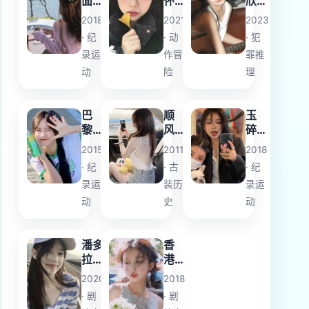
面
怀
欣的
欲
鬼
复仇
2018
2021
2023
魔
胎
· 纪
· 动
· 犯
录运
作冒
罪推
动
险
理
巴
顺
玉
黎
风
碎
妓
鱼
凤
2015
2011
2018
院
还
· 纪
· 古
· 纪
回
巢
录运
装历
录运
忆
录
动
史
动
潘多
香
拉的
港
宝剑
天
2020
2018
堂
· 剧
· 剧