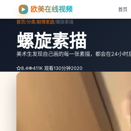
欧美在线视频
▶
首页
首页
/
分类
/
剧情家庭
/
螺旋素描
螺旋素描
美术生发现自己画的每一张素描，都会在24小时
8.4
411K 观看
130分钟
2020