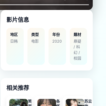
影片信息
地区
类型
年份
题材
日韩
电影
2020
悬疑
/ 科
幻 /
校园
相关推荐
笑
各
苏云