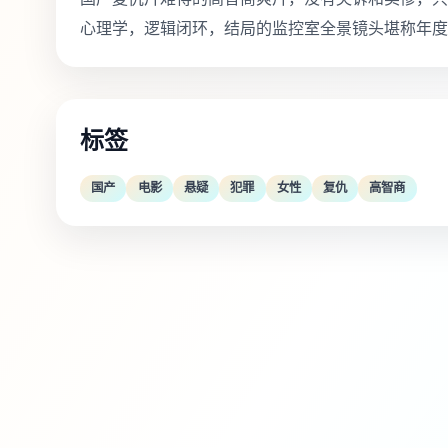
心理学，逻辑闭环，结局的监控室全景镜头堪称年度
标签
国产
电影
悬疑
犯罪
女性
复仇
高智商