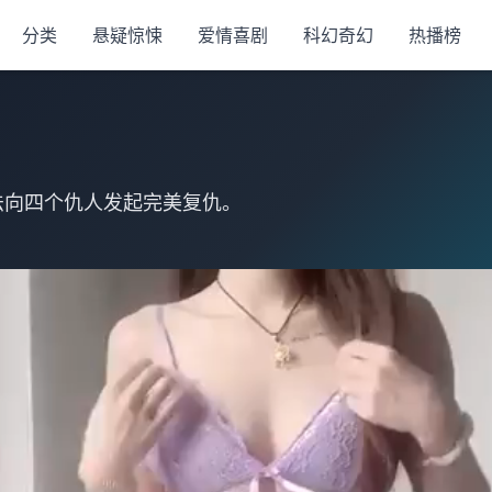
分类
悬疑惊悚
爱情喜剧
科幻奇幻
热播榜
法向四个仇人发起完美复仇。