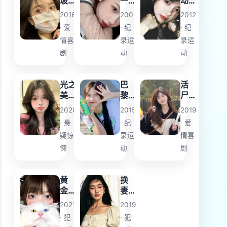
玻
一张
动
璃
小丑
时
2016
2008
2012
的
牌
刻
· 爱
· 纪
· 纪
人
情喜
录运
录运
剧
动
动
光之
巴
活
美少
黎
尸
女全
妓
大
2020
2015
2019
明星
院
军
· 悬
· 纪
· 爱
豪华
回
疑惊
录运
情喜
版
忆
3：
录
悚
动
剧
传达
到未
黄
换
来！
金
妻
连结
鸟
游
世界
2021
2019
戏
彩虹
· 犯
· 犯
之