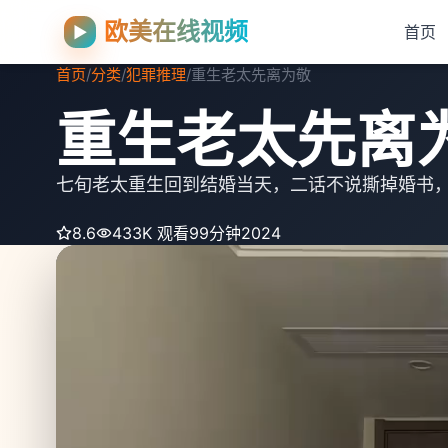
欧美在线视频
▶
首页
首页
/
分类
/
犯罪推理
/
重生老太先离为敬
重生老太先离
七旬老太重生回到结婚当天，二话不说撕掉婚书
8.6
433K 观看
99分钟
2024