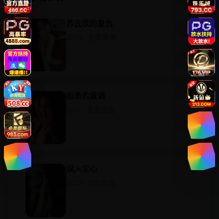
苏云欣的复仇
2023 · 犯罪推理
街角的童谣
2017 · 青春校园
误入尘心
2022 · 动作冒险