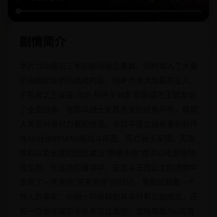
剧情简介
本片为动画前三季的剧场版总集篇，同时加入了大量
新画面和全新的结尾内容。纳萨力克大坟墓的主人、
不死者之王安兹·乌尔·恭终于对里·耶斯提杰王国发动
了全面战争。电影以战士长葛杰夫的视角开场，展现
人类面对绝对力量的绝望。卡兹平原之战被重新制作
成40分钟的IMAX级战斗场面，死亡骑士军团、灭国
萝莉以及安兹的超位魔法“黑暗丰收”首次以电影级特
效呈现。在战场的废墟中，安兹从王国公主的遗物中
发现了一本来自“原来世界”的日记，里面记载着一个
惊人的事实：与他一同穿越的并非只有公会成员，还
有一位他在现实中从未见过面的、游戏等级为0的普