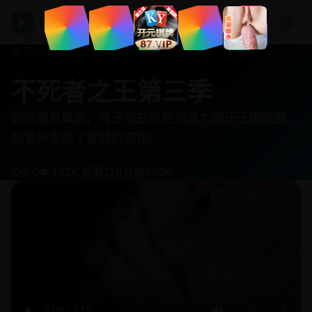
欧美在线视频
▶
首页
/
分类
/
剧情家庭
/
不死者之王第三季
不死者之王第三季
剧场版总集篇，骨王安兹以绝对武力碾压王国联盟，
却意外发现了穿越的真相。
8.0
432K 观看
128分钟
2020