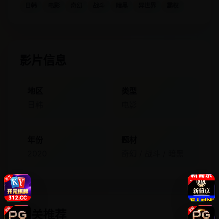
日韩
电影
奇幻
战斗
暗黑
异世界
霸权
影片信息
地区
类型
日韩
电影
年份
题材
2020
奇幻 / 战斗 / 暗黑
相关推荐