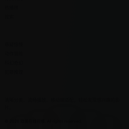
热播榜
搜索
热门频道
悬疑惊悚
动作冒险
科幻奇幻
犯罪推理
观影体验
清晰分类、流畅播放、移动端适配，轻松发现感兴趣的影
片。
© 2026 欧美在线视频. All rights reserved.