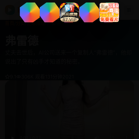
欧美在线视频
▶
首页
/
分类
/
犯罪推理
/
弗雷德
弗雷德
丈夫去世后，AI公司送来一个复制人“弗雷德”，他却
说出了只有凶手才知道的秘密。
9.1
306K 观看
131分钟
2021