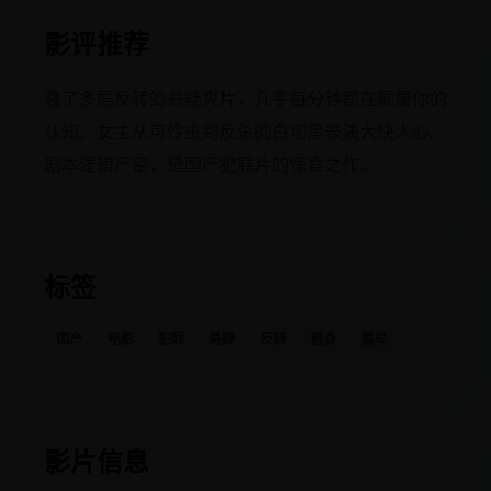
影评推荐
叠了多层反转的悬疑爽片，几乎每分钟都在颠覆你的
认知。女主从可怜虫到反杀的白切黑表演大快人心。
剧本逻辑严密，是国产犯罪片的惊喜之作。
标签
国产
电影
犯罪
悬疑
反转
替身
骗局
影片信息