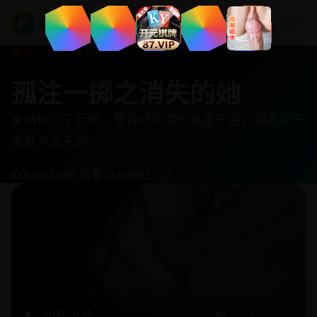
欧美在线视频
▶
首页
/
分类
/
剧情家庭
/
孤注一掷之消失的她
孤注一掷之消失的她
女赌徒欠下巨债，整容成失踪的富家千金，却发现千
金根本没失踪。
8.1
206K 观看
133分钟
2024